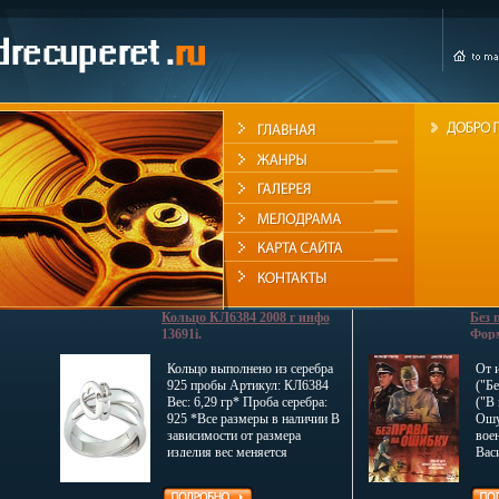
Кольцо КЛ6384 2008 г инфо
Без 
13691i.
Форм
(Упр
case
Кольцо выполнено из серебра
От 
Виде
925 пробы Артикул: КЛ6384
("Б
код:
Вес: 6,29 гр* Проба серебра:
("В 
DVD-
925 *Все размеры в наличии В
Ошу
доро
зависимости от размера
вое
Digit
изделия вес меняется
Вас
Компания MORGAN
пра
пропагандирует любовь,
Наве