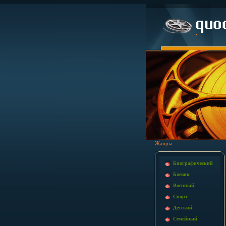
Жанры:
Биографический
Боевик
Военный
Спорт
Детский
Семейный