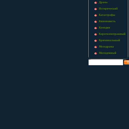
Драма
Исторический
Катастрофы
Киноповесть
Комедия
Короткометражный
Криминальный
Мелодрама
Молодежный