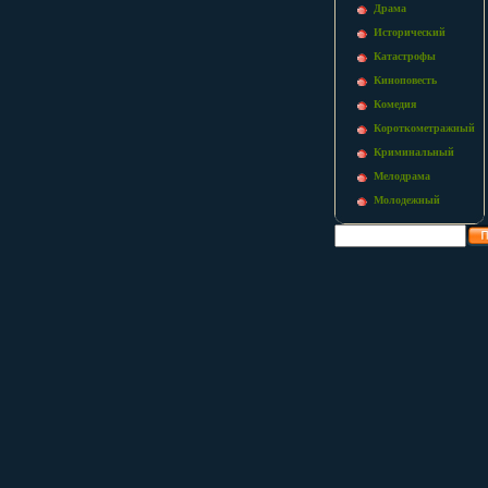
Драма
Исторический
Катастрофы
Киноповесть
Комедия
Короткометражный
Криминальный
Мелодрама
Молодежный