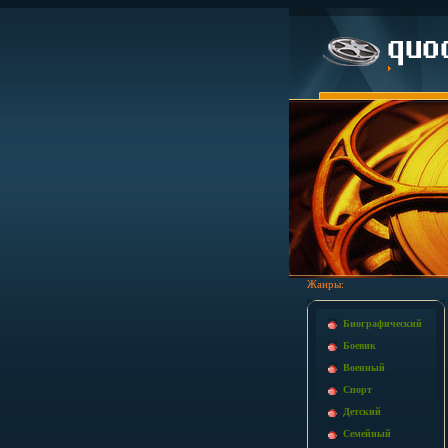
Жанры:
Биографический
Боевик
Военный
Спорт
Детский
Семейный