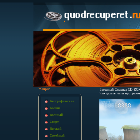
Жанры:
Звездный Спецназ CD-ROM,
Что делать, если программ
Биографический
Боевик
Военный
Спорт
Детский
Семейный