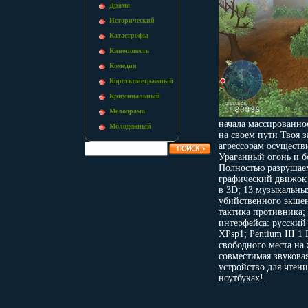
Драма
Исторический
Катастрофы
Киноповесть
Комедия
Короткометражный
Криминальный
Мелодрама
начала массированно
Молодежный
на своем пути Твоя з
агрессорам осуществ
Ураганный огонь и б
Полностью разрушае
графический движок 
в 3D; 13 музыкальных
убийственного экшен
тактика противника;
интерфейса: русский
XPsp1; Pentium III 
свободного места на 
совместимая звуковая
устройство для чтени
ноутбуках!.