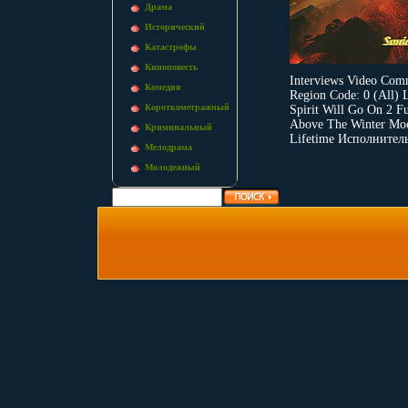
Драма
Исторический
Катастрофы
Киноповесть
Interviews Video Com
Комедия
Region Code: 0 (All)
Короткометражный
Spirit Will Go On 2 F
Above The Winter Moon
Криминальный
Lifetime Исполнитель
Мелодрама
Молодежный