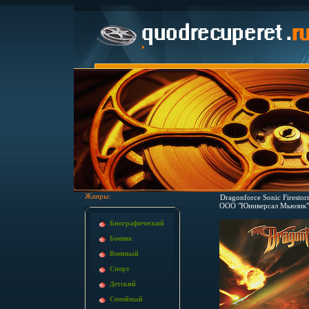
Жанры:
Dragonforce Sonic Firest
ООО "Юниверсал Мьюзик" 
Биографический
Боевик
Военный
Спорт
Детский
Семейный