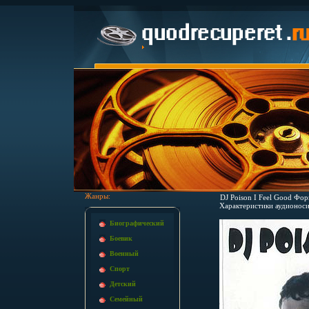
Жанры:
DJ Poison I Feel Good Фо
Характеристики аудионоси
Биографический
Боевик
Военный
Спорт
Детский
Семейный