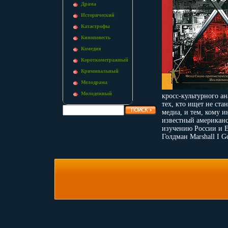
Драма
Исторический
Катастрофы
Киноповесть
Комедия
Короткометражный
Криминальный
Мелодрама
Молодежный
кросс-культурного ан
тех, кто ищет не ст
медиа, и тем, кому и
известный американ
изучению России и 
Голдман Marshall I G