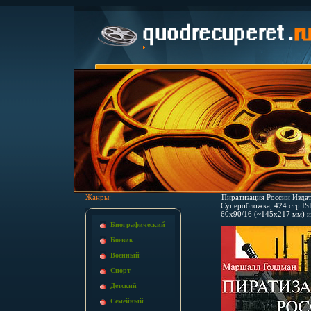
Жанры:
Пиратизация России Издат
Суперобложка, 424 стр IS
60x90/16 (~145х217 мм) и
Биографический
Боевик
Военный
Спорт
Детский
Семейный