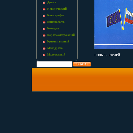
Драма
Исторический
Катастрофы
Киноповесть
Комедия
Короткометражный
Криминальный
Мелодрама
пользователей.
Молодежный