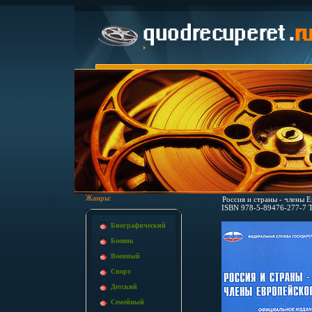
Жанры:
Россия и страны - члены Е
ISBN 978-5-89476-277-7 Т
Биографический
Боевик
Военный
Спорт
Детский
Семейный