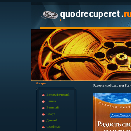
Жанры:
Радость свободы, или Рын
Биографический
Боевик
Военный
Спорт
Детский
Семейный