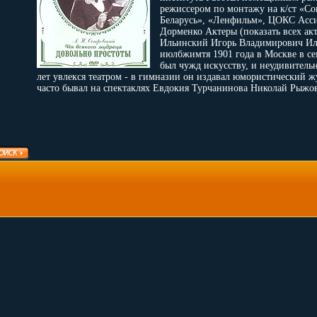
режиссером по монтажу на к/ст «Со
Беларусь», «Ленфильм», ЦОКС Асси
Дорменко Актеры (показать всех ак
Ильинский Игорь Владимирович Ил
июлбжимтя 1901 года в Москве в сем
был чужд искусству, и неудивитель
лет увлекся театром - в гимназии он издавал юмористический ж
часто бывал на спектаклях Евдокия Турчанинова Николай Рыжов