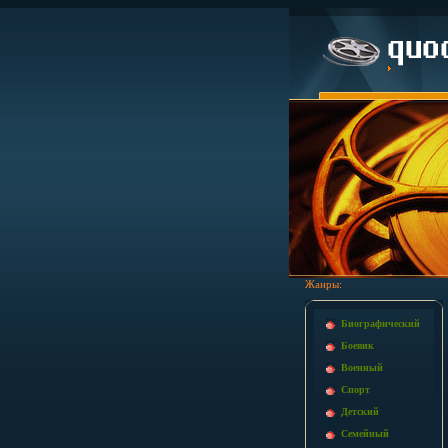
Жанры:
Биографический
Боевик
Военный
Спорт
Детский
Семейный