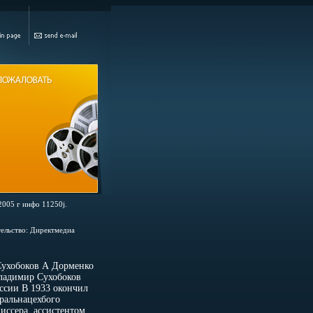
2005 г инфо 11250j.
тельство: Директмедиа
Сухобоков А Дорменко
ладимир Сухобоков
уссии В 1933 окончил
ральнацехбого
ссера, ассистентом,