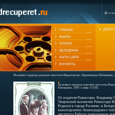
На всякого мудреца довольно простоты Издательство: Директмедиа Паблишинг, 
На всякого мудреца довольно простоты Изда
Паблишинг, 2005 г инфо 11250j.
От издателя Режиссеры: Владимир 
Творческий коллектив Режиссеры В
Родился в городе Рогачеве, в Белор
киноотделение Ленинградского теат
института Работал помощником режи