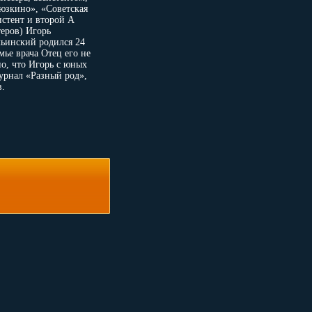
юзкино», «Советская
стент и второй А
теров) Игорь
ьинский родился 24
ье врача Отец его не
но, что Игорь с юных
урнал «Разный род»,
.