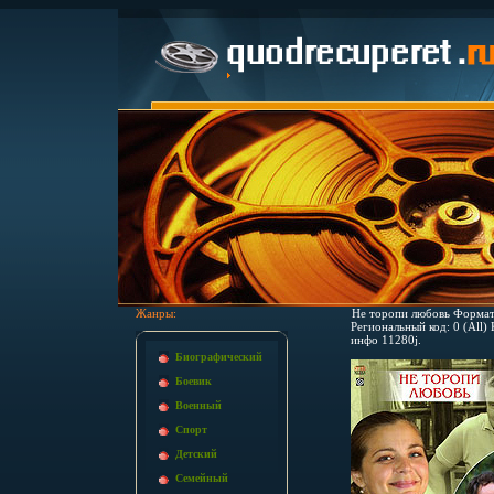
Жанры:
Не торопи любовь Формат:
Региональный код: 0 (All)
инфо 11280j.
Биографический
Боевик
Военный
Спорт
Детский
Семейный