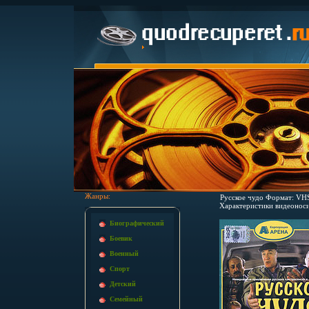
Жанры:
Русское чудо Формат: VH
Характеристики видеоноси
Биографический
Боевик
Военный
Спорт
Детский
Семейный