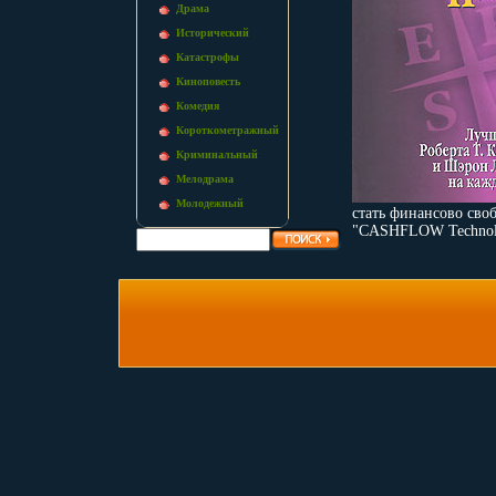
Драма
Исторический
Катастрофы
Киноповесть
Комедия
Короткометражный
Криминальный
Мелодрама
Молодежный
стать финансово сво
"CASHFLOW Technolog