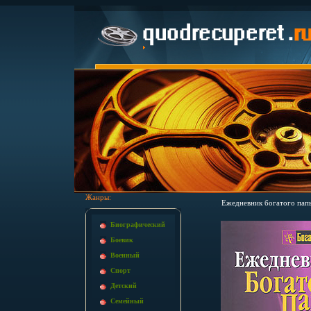
Жанры:
Ежедневник богатого папы
Биографический
Боевик
Военный
Спорт
Детский
Семейный