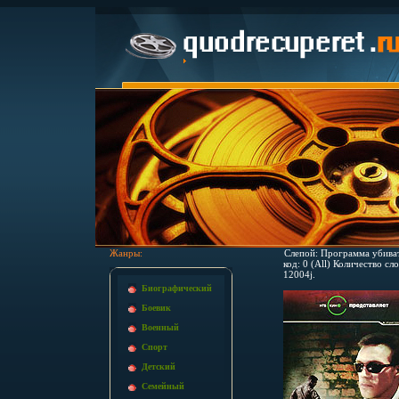
Жанры:
Слепой: Программа убива
код: 0 (All) Количество с
12004j.
Биографический
Боевик
Военный
Спорт
Детский
Семейный