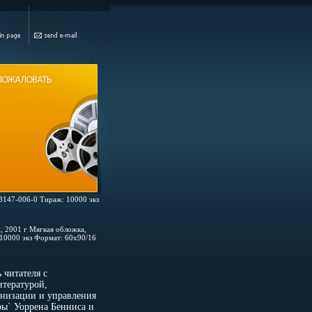
88147-006-0 Тираж: 10000 экз
, 2001 г Мягкая обложка,
10000 экз Формат: 60x90/16
 читателя с
тературой,
низации и управления
ы` Уоррена Бенниса и