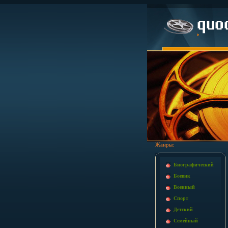
Жанры:
Биографический
Боевик
Военный
Спорт
Детский
Семейный