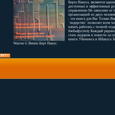
Берта Нануса, являются одни
доступных и эффективных ру
управлению Не зависимо от т
организацией из двух челов
- эта книга для Вас Только В
`лидерство` позволит всем ч
начать работать с полной отд
бжйыфуспеху Каждый рядово
стать лидером и повести за 
книги УБенниса и БНануса А
Warren G Bennis Берт Нанус.