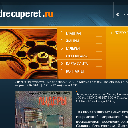
Лидеры Издательства: Чарли, Сильван, 2001 г Мягкая обложка, 186 стр ISBN 5-
Формат: 60x90/16 (~145х217 мм) инфо 12350j.
Лидеры Издательства: Чарли, Сильван
186 стр ISBN 5-88147-006-0 Тираж: 
(~145х217 мм) инфо 12350j.
Эта книга начинает знакомить
современной американской ли
посвященной проблемам орга
Ставшие бестселлером `Лидер