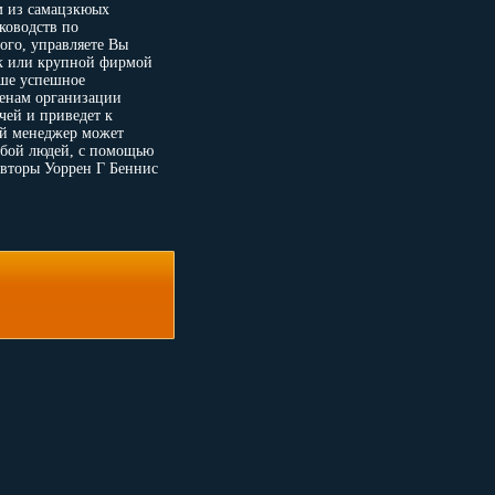
м из самацзкюых
ководств по
ого, управляете Вы
ек или крупной фирмой
аше успешное
ленам организации
ачей и приведет к
й менеджер может
собой людей, с помощью
вторы Уоррен Г Беннис