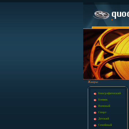
Жанры:
Биографический
Боевик
Военный
Спорт
Детский
Семейный