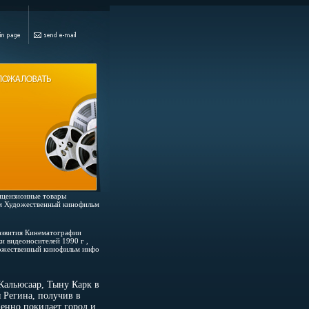
ицензионные товары
ьм Художественный кинофильм
азвития Кинематографии
 видеоносителей 1990 г ,
ожественный кинофильм инфо
Кальюсаар, Тыну Карк в
 Регина, получив в
ненно покидает город и