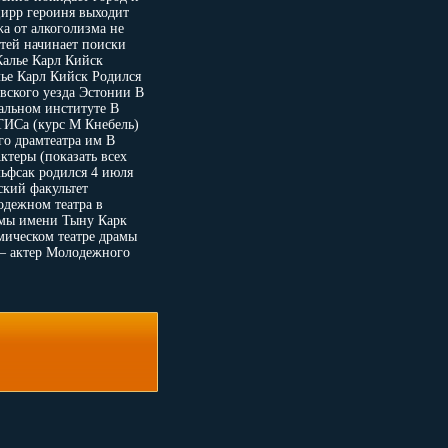
цирр героиня выходит
а от алкоголизма не
етей начинает поиски
Калье Карл Кийск
ье Карл Кийск Родился
вского уезда Эстонии В
ральном институте В
ТИСа (курс М Кнебель)
о драмтеатра им В
ктеры (показать всех
ьфсак родился 4 июля
ский факультет
одежном театра в
рамы имени Тыну Карк
мическом театре драмы
 — актер Молодежного