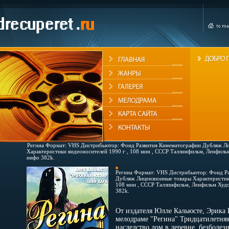
Регина Формат: VHS Дистрибьютор: Фонд Развития Кинематографии Дубляж Л
Характеристики видеоносителей 1990 г , 108 мин , СССР Таллинфильм, Ленфил
инфо 382k.
Регина Формат: VHS Дистрибьютор: Фонд Р
Дубляж Лицензионные товары Характеристики
108 мин , СССР Таллинфильм, Ленфильм Худ
382k.
От издателя Юлле Кальюсте, Эрика 
мелодраме "Регина" Тридцатилетняя
наследство дом в деревне, безболез