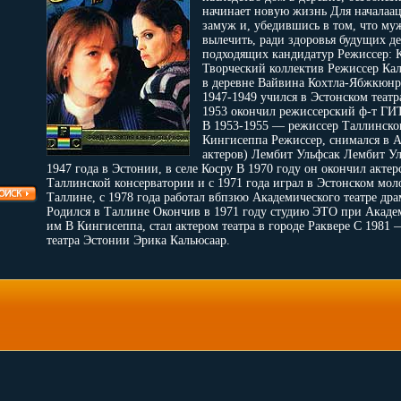
начинает новую жизнь Для началаа
замуж и, убедившись в том, что муж
вылечить, ради здоровья будущих д
подходящих кандидатур Режиссер: 
Творческий коллектив Режиссер Кал
в деревне Вайвина Кохтла-Ябжкюнр
1947-1949 учился в Эстонском теат
1953 окончил режиссерский ф-т ГИ
В 1953-1955 — режиссер Таллинског
Кингисеппа Режиссер, снимался в А
актеров) Лембит Ульфсак Лембит Ул
1947 года в Эстонии, в селе Косру В 1970 году он окончил актер
Таллинской консерватории и с 1971 года играл в Эстонском мол
Таллине, с 1978 года работал вбпзюо Академического театре д
Родился в Таллине Окончив в 1971 году студию ЭТО при Акаде
им В Кингисеппа, стал актером театра в городе Раквере С 1981
театра Эстонии Эрика Кальюсаар.