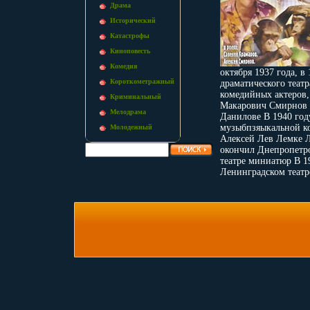
Драма
Исторический
Катастрофы
Киноповесть
Комедия
октября 1937 года, 
Короткометражный
драматического теа
комедийных актеров,
Криминальный
Макарович Смирнов р
Мелодрама
Данилове В 1940 год
музыбпзяыкальной ко
Молодежный
Алексей Лев Лемке Л
окончил Днепропетро
театре миниатюр В 19
Ленинградском театре