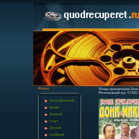
Жанры:
Новые приключения Дони 
Региональный код: 0 (All)
Биографический
Боевик
Военный
Спорт
Детский
Семейный