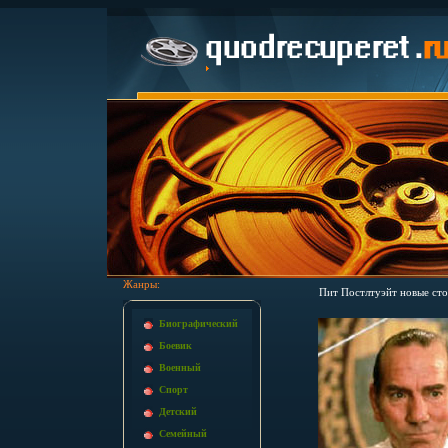
Жанры:
Пит Постлтуэйт новые с
Биографический
Боевик
Военный
Спорт
Детский
Семейный