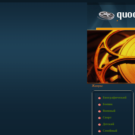
Жанры:
Биографический
Боевик
Военный
Спорт
Детский
Семейный