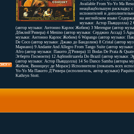
Available From Yo-Yo Ma Res
неацйацбольшую раскладку с
испонителей и дополнительн
на английском языке Содержан
музыки: Астор Пьяццолла) 2 
(автор музыки: Антонио Карлос Жобим) 3 Merengue (автор музы
Дбжлнй'Ривера) 4 Menino (автор музыки: Серджио Ассад) 5 Agua
музыки: Антонио Карлос Жобим) 6 Wapango (автор музыки: Пак
De Coco (автор музыки: Джако до Бандолим) 8 Cristal (автор му
Мариано) 9 Andante And Allegro From Tango Suite (автор музыки
Afro (автор музыки: Пакито Д'Ривера) 11 Bodas De Prata & Quatr
Эгберто Гисмонти) 12 Aqбпийгuarela Do Brazil (автор музыки: Эр
(автор музыки: Астор Пьяццолла) 14 So Danco Samba (авторы м
Жобим, Винициус де Мораэс) Исполнители (показать всех испо
Yo-Yo Ma Пакито Д'Ривера (исполнитель, автор музыки) Paquito
Kathryn Stott.