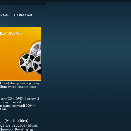
el Case) Дистрибьютор: Sony
: Импортное издание инфо
ncert (CD + DVD) Формат: 2
 Sony Classical
и аудионосителей 2004 г
114b.
o (Music Video)
hega De Saudade (Music
bricado Brazil Also