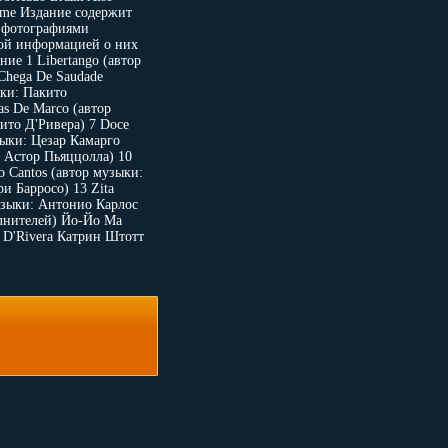
ume Издание содержит
 фотографиями
ой информацией о них
ие 1 Libertango (автор
Chega De Saudade
ки: Пакито
s De Marco (автор
ито Д'Ривера) 7 Doce
зыки: Цезар Камарго
: Астор Пьяццолла) 10
o Cantos (автор музыки:
и Барросо) 13 Zita
узыки: Антонио Карлос
лнителей) Йо-Йо Ма
 D'Rivera Катрин Штотт