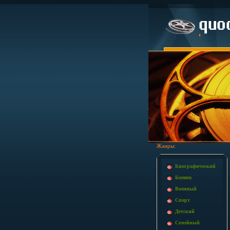
Жанры:
Биографический
Боевик
Военный
Спорт
Детский
Семейный