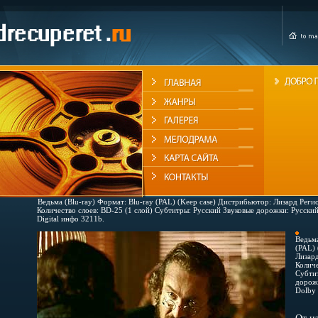
Ведьма (Blu-ray) Формат: Blu-ray (PAL) (Keep case) Дистрибьютор: Лизард Регио
Количество слоев: BD-25 (1 слой) Субтитры: Русский Звуковые дорожки: Русск
Digital инфо 3211b.
Ведьма
(PAL) 
Лизард
Количе
Субтит
дорож
Dolby 