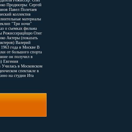
здателя Режиссер: Олег
нко Продюсеры: Сергей
анов Павел Полетаев
ческий коллектив
лнительные материалы
еклип "Три ночи"
каз о съемках фильма
ы Режиссерацйщю Олег
нко Актеры (показать
актеров) Валерий
 1963 года в Москве В
уки от большого спорта
ание он получил в
) Евгения
в Училась в Московском
енческом спектакле в
ино на студии Ита