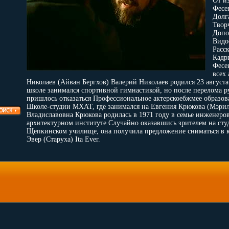
От и
Фесе
Долг
Твор
Допо
Видо
Расс
Кадр
Фесе
всех 
Николаев (Айван Бергхов) Валерий Николаев родился 23 августа
школе занимался спортивной гимнастикой, но после перелома р
пришлось отказаться Профессиональное актерскоебжмее образов
Школе-студии МХАТ, где занимался на Евгения Крюкова (Мэрил
Владиславовна Крюкова родилась в 1971 году в семье инженеро
архитектурном институте Случайно оказавшись зрителем на студ
Щепкинском училище, она получила предложение сниматься в к
Эвер (Старуха) Ita Ever.