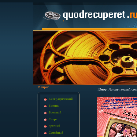
Жанры:
Юмор: Летаргический сон
Биографический
Боевик
Военный
Спорт
Детский
Семейный