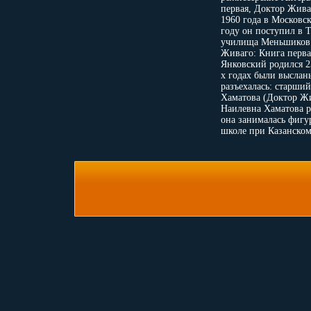
первая, Доктор Жива
1960 года в Московс
году он поступил в
училища Меньшиков 
Живаго: Книга перва
Янковский родился 23
х годах были выслан
разъехалась: старши
Хаматова (Доктор Жи
Наилевна Хаматова ро
она занималась фигур
школе при Казанском