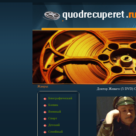
Жанры:
Доктор Живаго (5 DVD) С
Биографический
Боевик
Военный
Спорт
Детский
Семейный