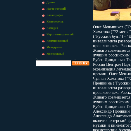
Драма
Исторический
Катастрофы
Киноповесть
Олег Меньшиков ("Ст
Комедия
Хаматова ("72 метра
Короткометражный
("Русский бунт") - 
интеллигента развор
Криминальный
прошлого века Расск
Мелодрама
Живаго совмещается 
Молодежный
лучшим российским 
Рубен Дишдишян Твор
Россия Централ Парт
экранизация легенда
премии! Олег Меньши
Чулпан Хаматова ("7
Прошкина ("Русский 
интеллигента развор
прошлого века Расск
Живаго совмещается 
лучшим российским 
Рубен Дишдишян Тво
Александр Прошкин (
Александр Анатольев
окончил актерский фа
музыки и кинематогра
режиссерские Актеры