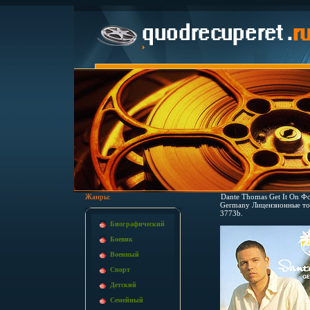
Жанры:
Dante Thomas Get It On Фо
Germany Лицензионные тов
3773b.
Биографический
Боевик
Военный
Спорт
Детский
Семейный