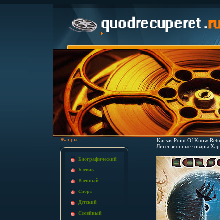
Жанры:
Kansas Point Of Know Ret
Лицензионные товары Хара
Биографический
Боевик
Военный
Спорт
Детский
Семейный