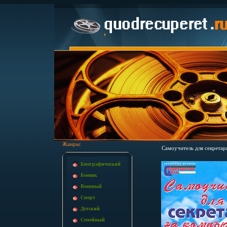
Жанры:
Самоучитель для секретар
Биографический
Боевик
Военный
Спорт
Детский
Семейный