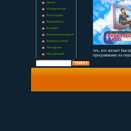
Драма
Исторический
Катастрофы
Киноповесть
Комедия
Короткометражный
Криминальный
Мелодрама
тех, кто желает быс
Молодежный
программами на перс