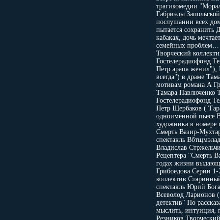
трагикомедии "Морал
Габриэлы Запольской 
послушании всех дом
пытается сохранить Д
кабаках, дочь мечтае
семейных проблем… 
Творческий коллекти
Гостелерадиофонд Те
Петр арапа женил"), 
всегда") в драме Та
мотивам романа А Гр
Тамара Павлюченко Т
Гостелерадиофонд Те
Петр Щербаков ("Гар
одноименной пьесе В
художника в номере 
Смерть Вазир-Мухтар
спектакль Вбтщмэлад
Владислав Стржельчи
Рецептера "Смерть 
годах жизни выдающе
Грибоедова Серии 1-
коллектив Старинный
спектакль Юрий Бога
Всеволод Ларионов (
детектив" По расска
мыслить, интуиция, 
Резников Творческий