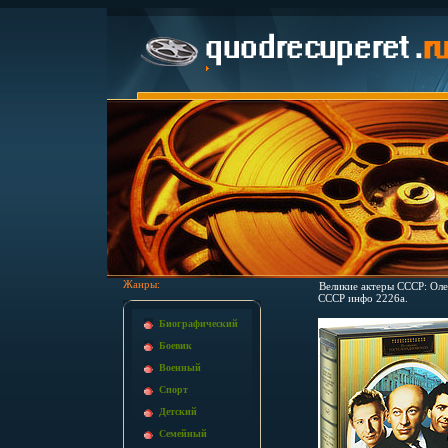
Жанры:
Великие актеры СССР: Оле
СССР инфо 2226a.
Биографический
Боевик
Военный
Спорт
Детский
Семейный