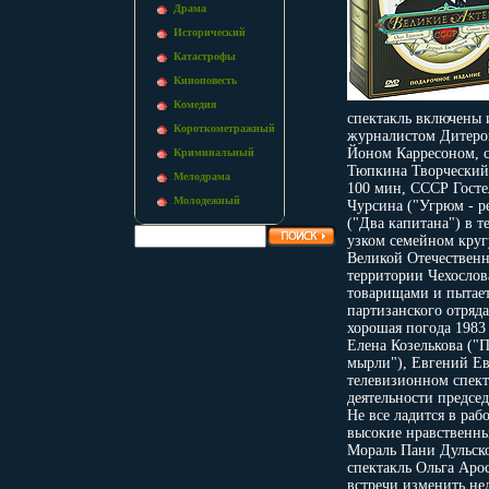
Драма
Исторический
Катастрофы
Киноповесть
Комедия
спектакль включены 
Короткометражный
журналистом Дитером
Йоном Карресоном, 
Криминальный
Тюпкина Творческий 
Мелодрама
100 мин, СССР Гост
Молодежный
Чурсина ("Угрюм - р
("Два капитана") в 
узком семейном круг
Великой Отечественн
территории Чехослова
товарищами и пытает
партизанского отряд
хорошая погода 1983
Елена Козелькова ("
мырли"), Евгений Ев
телевизионном спект
деятельности предсе
Не все ладится в раб
высокие нравственны
Мораль Пани Дульско
спектакль Ольга Аро
встречи изменить не