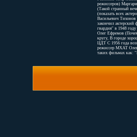
режиссеров) Маргар
(Такой странный веч
(показать всех акте
Васильевич Тихонов 
закончил актерский 
гвардия" в 1948 год
Олег Ефремов (Почем
кругу, В городе хор
ЦДТ C 1956 года возг
режиссер МХАТ Олег 
таких фильмах как: 