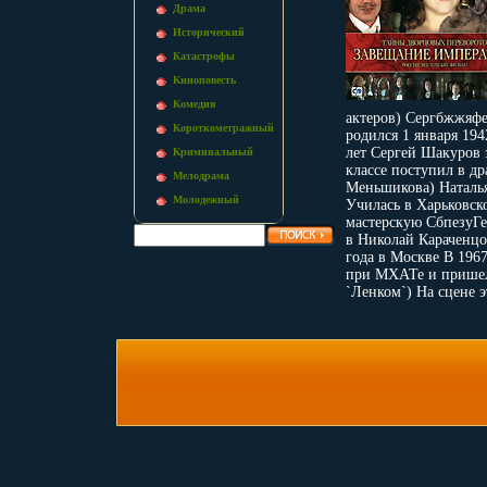
Драма
Исторический
Катастрофы
Киноповесть
Комедия
актеров) Сергбжжяф
Короткометражный
родился 1 января 194
лет Сергей Шакуров з
Криминальный
классе поступил в д
Мелодрама
Меньшикова) Наталья
Молодежный
Училась в Харьковск
мастерскую СбпезуГе
в Николай Караченцо
года в Москве В 19
при МХАТе и пришел 
`Ленком`) На сцене э