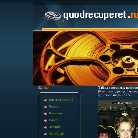
Жанры:
Тайны дворцовых перевор
(Keep case) Дистрибьютор:
дорожки: инфо 2317a.
Биографический
Боевик
Военный
Спорт
Детский
Семейный