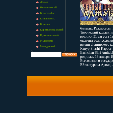
Драма
Исторический
Катастрофы
Киноповесть
Комедия
близких Режиссеры:
Короткометражный
Творческий коллекти
Криминальный
родился 31 августа 1
окончил режиссерски
Мелодрама
имени Ленинского к
Молодежный
Капур Shashi Kapoor 
Bachchan Shri Amita
родилась 13 января 1
Всесоюзного государ
ВБелокурова Ариадна