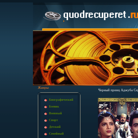
Жанры:
Черный принц Аджуба Сер
Биографический
Боевик
Военный
Спорт
Детский
Семейный