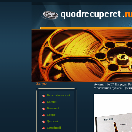
Жанры:
Аукцион №37 Награды Росс
Мелованная бумага, Цвет
Биографический
Боевик
Военный
Спорт
Детский
Семейный