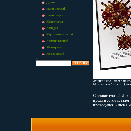
Драма
Исторический
Катастрофы
Киноповесть
Комедия
Короткометражный
Криминальный
Мелодрама
Молодежный
Аукцион №37 Награды Росс
Мелованная бумага, Цвет
Составители: И Лав
предлагается катало
проводился 3 июня 2