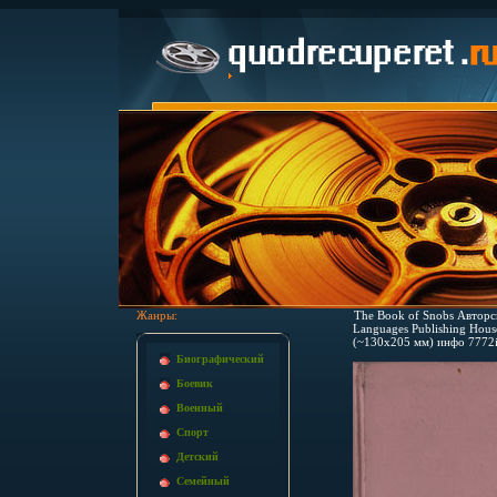
Жанры:
The Book of Snobs Авторс
Languages Publishing Hous
(~130х205 мм) инфо 7772i
Биографический
Боевик
Военный
Спорт
Детский
Семейный