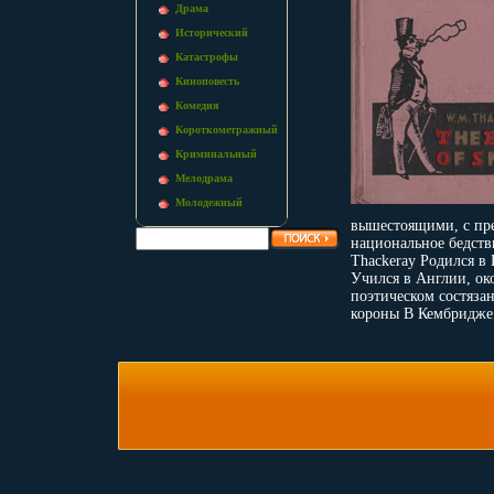
Драма
Исторический
Катастрофы
Киноповесть
Комедия
Короткометражный
Криминальный
Мелодрама
Молодежный
вышестоящими, с пре
национальное бедств
Thackeray Родился в
Учился в Англии, ок
поэтическом состяза
короны В Кембридже 